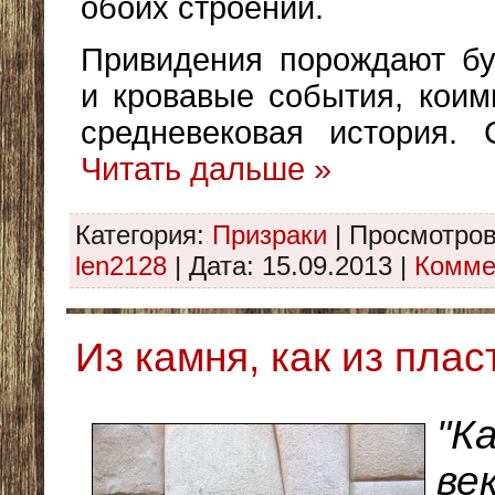
обоих строений.
Привидения порождают бу
и кровавые события, кои
средневековая история.
Читать дальше »
Категория:
Призраки
|
Просмотров
len2128
|
Дата:
15.09.2013
|
Комме
Из камня, как из пласт
"К
век