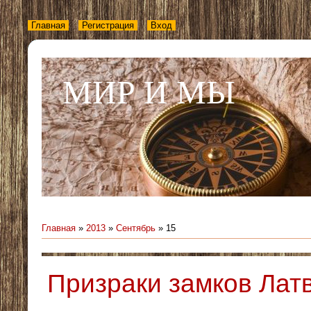
Главная
Регистрация
Вход
МИР И МЫ
Главная
»
2013
»
Сентябрь
»
15
Призраки замков Лат