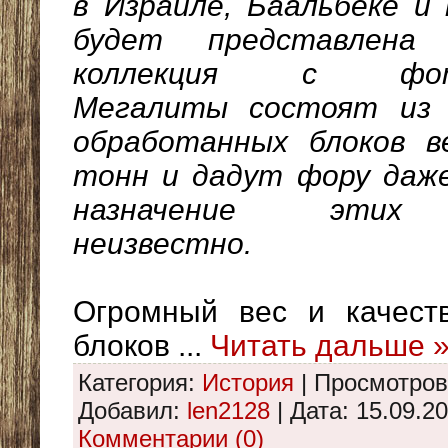
в Израиле, Баальбеке и 
будет представлена
коллекция с фото
Мегалиты состоят из 
обработанных блоков в
тонн и дадут фору даж
назначение этих
неизвестно.
Огромный вес и качест
блоков
...
Читать дальше 
Категория:
История
|
Просмотров
Добавил:
len2128
|
Дата:
15.09.2
Комментарии (0)