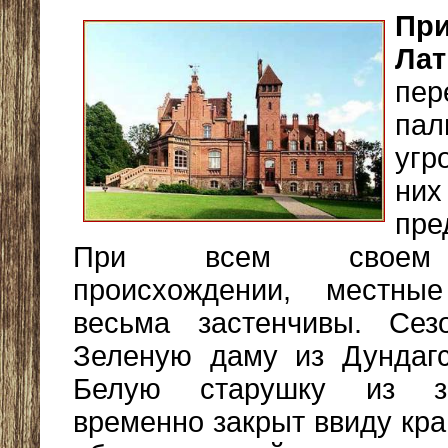
Пр
Ла
пер
пал
угр
н
пре
При всем своем 
происхождении, местны
весьма застенчивы.
Сезо
Зеленую даму из Дундагс
Белую старушку из з
временно закрыт ввиду кра