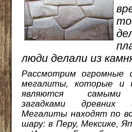
вр
то
де
пл
люди делали из камня.
Рассмотрим огромные с
мегалиты, которые и 
являются самыми
загадками древних ц
Мегалиты находят по в
шару: в Перу, Мексике, Я