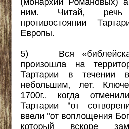
(монархии Романовых) а
ним. Читай, реч
противостоянии Тарта
Европы.
5) Вся «библейская
произошла на террит
Тартарии в течении 
небольшим, лет. Ключ
1700г., когда отменил
Тартарии "от сотворен
ввели "от воплощения Бог
который вскоре за