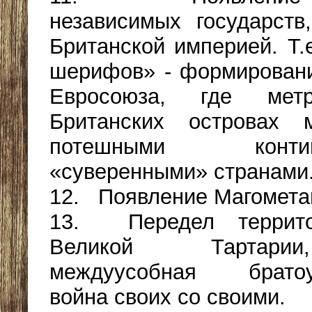
независимых государств
Британской империей. Т.
шерифов» - формирован
Евросоюза, где мет
Британских островах м
потешными контине
«суверенными» странами
12. Появление Магомета
13. Передел террито
Великой Тартари
междуусобная братоу
война своих со своими.