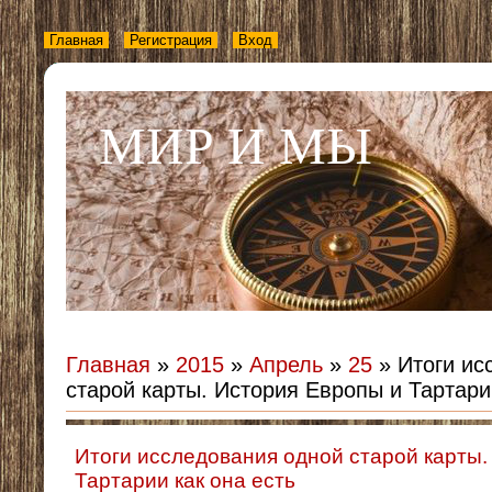
Главная
Регистрация
Вход
МИР И МЫ
Главная
»
2015
»
Апрель
»
25
» Итоги ис
старой карты. История Европы и Тартари
Итоги исследования одной старой карты.
Тартарии как она есть