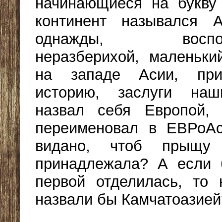
начинающиеся на букву
континент назывался А
однажды, восполь
неразберихой, маленьки
на западе Асии, при
историю, заслуги наш
назвал себя Европой, 
переименовал в ЕВРоАс
видано, чтоб прыщу
принадлежала? А если 
первой отделилась, то
назвали бы Камчатоазией