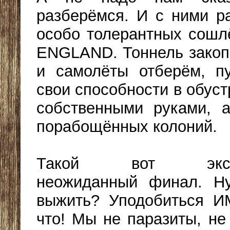
разберёмся. И с ними р
особо толерантных сошл
ЕNGLAND. Тоннель закоп
и самолёты отберём, п
свои способности в обус
собственными руками, 
порабощённых колоний.
Такой вот экстре
неожиданный финал. Н
выжить? Уподобиться И
что! Мы не паразиты, не