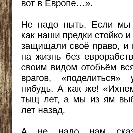
вот в Европе…».
Не надо ныть. Если мы
как наши предки стойко 
защищали своё право, и 
на жизнь без еврорабст
своим видом отобьём вс
врагов, «поделиться»
нибудь. А как же! «Ихне
тыщ лет, а мы из ям вы
лет назад.
А не надо нам сказ