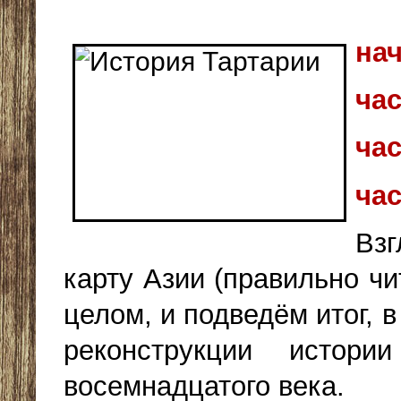
на
час
час
час
Вз
карту Азии (правильно ч
целом, и подведём итог, в
реконструкции истор
восемнадцатого века.