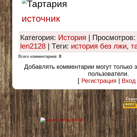
источник
Категория
:
История
|
Просмотров
:
len2128
|
Теги
:
история без лжи
,
т
Всего комментариев
:
0
Добавлять комментарии могут только 
пользователи.
[
Регистрация
|
Вход
Copyr