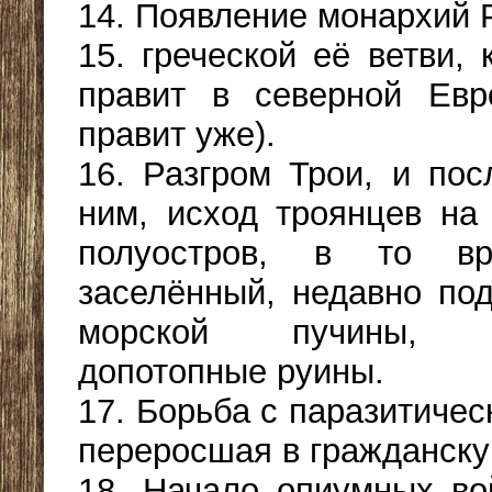
14. Появление монархий 
15. греческой её ветви,
правит в северной Евр
правит уже).
16. Разгром Трои, и по
ним, исход троянцев на
полуостров, в то вр
заселённый, недавно по
морской пучины, о
допотопные руины.
17. Борьба с паразитичес
переросшая в гражданску
18. Начало опиумных во