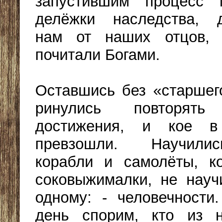
запустившим процесс м
делёжки наследства, д
нам от наших отцов,
почитали Богами.
Оставшись без «старшег
ринулись повторят
достижения, и кое 
превзошли. Научили
корабли и самолёты, к
соковыжималки, не науч
одному: - человечност
день спорим, кто из 