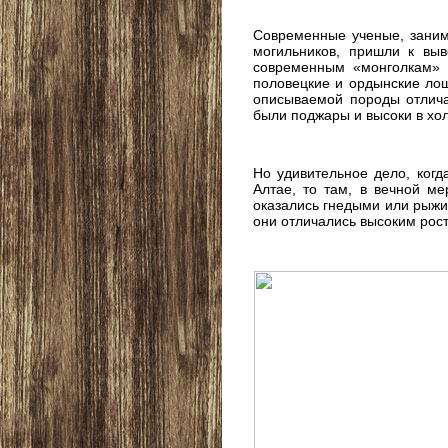
Современные ученые, заним
могильников, пришли к выв
современным «монголкам» 
половецкие и ордынские ло
описываемой породы отлича
были поджары и высоки в хол
Но удивительное дело, когд
Алтае, то там, в вечной м
оказались гнедыми или рыжим
они отличались высоким рост