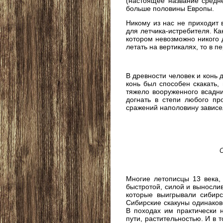
(настоящее название средн
больше половины Европы.
Никому из нас не приходит 
для летчика-истребителя. Ка
котором невозможно никого д
летать на вертикалях, то в 
В древности человек и конь 
конь был способен скакать,
тяжело вооруженного всадни
догнать в степи любого пр
сражений наполовину зависел
С
Многие летописцы 13 века,
быстротой, силой и вынослив
которые выигрывали сибирс
Сибирские скакуны одинаков
В походах им практически 
пути, растительностью. И в 