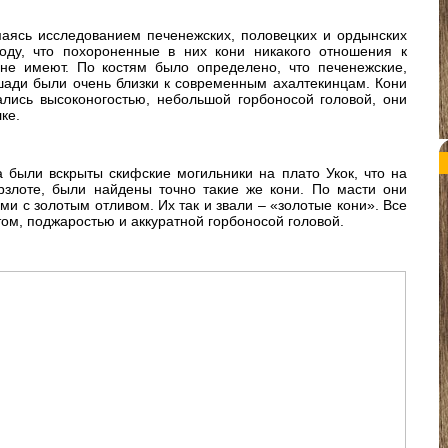
аясь исследованием печенежских, половецких и ордынских
оду, что похороненные в них кони никакого отношения к
не имеют. По костям было определено, что печенежские,
шади были очень близки к современным ахалтекинцам. Кони
лись высоконогостью, небольшой горбоносой головой, они
ке.
а были вскрыты скифские могильники на плато Укок, что на
ерзлоте, были найдены точно такие же кони. По масти они
и с золотым отливом. Их так и звали – «золотые кони». Все
ом, поджаростью и аккуратной горбоносой головой.