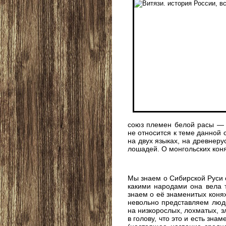
союз племен белой расы — 
не относится к теме данной 
на двух языках, на древнер
лошадей. О монгольских коня
Мы знаем о Сибирской Руси с
какими народами она вела 
знаем о её знаменитых конях
невольно представляем люд
на низкорослых, лохматых, з
в голову, что это и есть зна