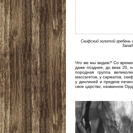
Скифский золотой гребень 
Запад
Что же мы видим? Со времен 
даже позднее, до века 20, 
породная группа великол
массагетов, у сарматов, скиф
у динлиней и предков печен
свое царство, названное Орд