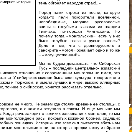
тень обгоняет народов страх!..»
Перед нами строки из песни, которую
когда-то пели покорители вселенной,
непобедимые, могучие русоволосые
воины с голубыми глазами из гвардии
Тимчака, по-тюркски Чингисхана. Но
почему тогда «монгольские», если у них
были голубые глаза и русые волосы?
Дело в том, что с древнерусского и
санскрита «могол» означает одно и то же
– «могущественный».
Мы не будем доказывать, что Сибирская
Русь – последний центрально- азиатский
никакого отношения к современным монголам не имел, это
статьи. У сибирских скифов была своя культура, говорили они
усском и тюркском, и имели лучших в мире, высоко аллюрных
х, точнее о сибирских, хочется рассказать отдельно.
овсем не много. Не знаем где стояли древние её столицы, с
торговлю, а с какими вступала в союзы. И еще меньше мы
. Когда речь заходит о великих завоеваниях монголов, то мы
ей монголоидной расы, покрытых кожаной броней, сидящих
лобных лошадках. Историки изо всех сил пытаются вбить нам
менитые монгольские кони, на которых предки халху и ойратов