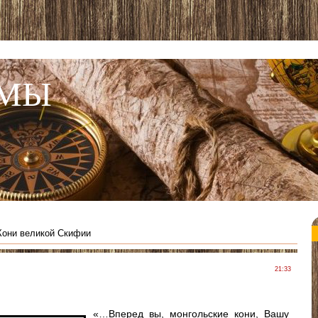
 МЫ
Кони великой Скифии
21:33
«…Вперед вы, монгольские кони, Вашу