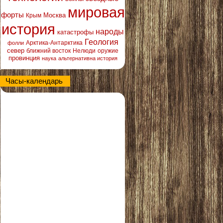
мировая
форты
Москва
Крым
история
народы
катастрофы
Геология
Арктика-Антарктика
фолли
север
ближний восток
Нелюди
оружие
провинция
наука
альтернативна история
Часы-календарь