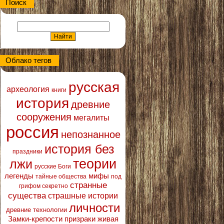
Поиск
Облако тегов
русская
археология
книги
история
древние
сооружения
мегалиты
россия
непознанное
история без
праздники
теории
лжи
русские Боги
легенды
мифы
тайные общества
под
странные
грифом секретно
существа
страшные истории
личности
древние технологии
Замки-крепости
призраки
живая