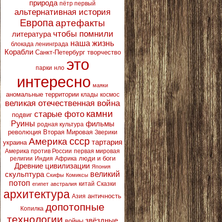
природа
пётр первый
альтернативная история
Европа
артефакты
чтобы помнили
литература
наша жизнь
блокада ленинграда
Корабли
Санкт-Петербург
творчество
это
парки
нло
интересно
маяки
аномальные территории
клады
космос
великая отечественная война
камни
старые фото
подвиг
Руины
фильмы
родная культура
революция
Вторая Мировая
Зверики
ссср
Америка
тартария
украина
Америка против России
первая мировая
люди и боги
религии
Индия
Африка
Древние цивилизации
Япония
великий
скульптура
Скифы
Комиксы
потоп
китай
Сказки
египет
австралия
архитектура
античность
Азия
допотопные
Копилка
технологии
звёздные
войны