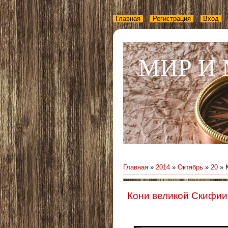
Главная
Регистрация
Вход
МИР И
Главная
»
2014
»
Октябрь
»
20
» 
Кони великой Скифии