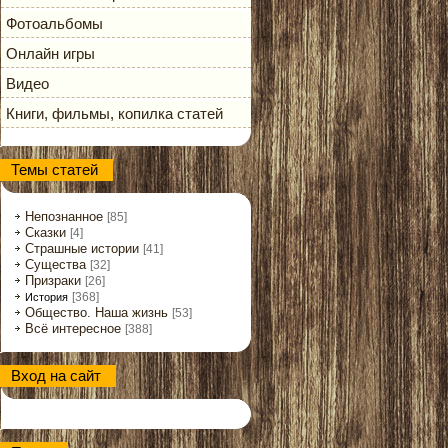
Фотоальбомы
Онлайн игры
Видео
Книги, фильмы, копилка статей
Темы статей
Непознанное
[85]
Сказки
[4]
Страшные истории
[41]
Существа
[32]
Призраки
[26]
[368]
История
Общество. Наша жизнь
[53]
Всё интересное
[388]
Вход на сайт