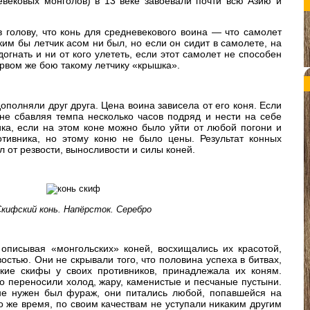
евековых монголов) в 13 веке завоевали почти всю Азию и
в голову, что конь для средневекового воина — что самолет
ким бы летчик асом ни был, но если он сидит в самолете, на
огнать и ни от кого улететь, если этот самолет не способен
первом же бою такому летчику «крышка».
дополняли друг друга. Цена воина зависела от его коня. Если
 не сбавляя темпа несколько часов подряд и нести на себе
ка, если на этом коне можно было уйти от любой погони и
отивника, но этому коню не было цены. Результат конных
 от резвости, выносливости и силы коней.
кифский конь. Напёрсток. Серебро
 описывая «монгольских» коней, восхищались их красотой,
остью. Они не скрывали того, что половина успеха в битвах,
кие скифы у своих противников, принадлежала их коням.
о переносили холод, жару, каменистые и песчаные пустыни.
не нужен был фураж, они питались любой, попавшейся на
то же время, по своим качествам не уступали никаким другим