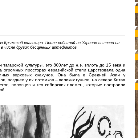
из Крымской коллекции. После событий на Украине вывезен на
 в числе других бесценных артефактов
тагарской культуры, это 800лет до н.э. вплоть до 15 века и
на огромных просторах евразийской степи царствовала одна
епных верховых скакунов. Она была в Средней Азии у
ов, позднее у их потомков – великих гуннов, на севере Китая
егов, половцев и тех сибирских племен, которые построили
ой.