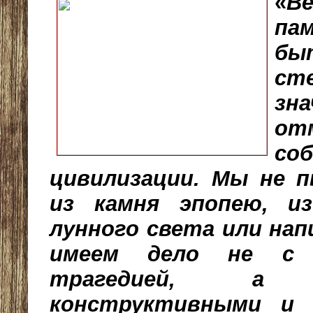
«
Ве
па
бы
ст
зн
от
со
цивилизации. Мы не 
из камня эпопею, из
лунного света или на
имеем дело не с 
трагедией, а
конструктивными и 