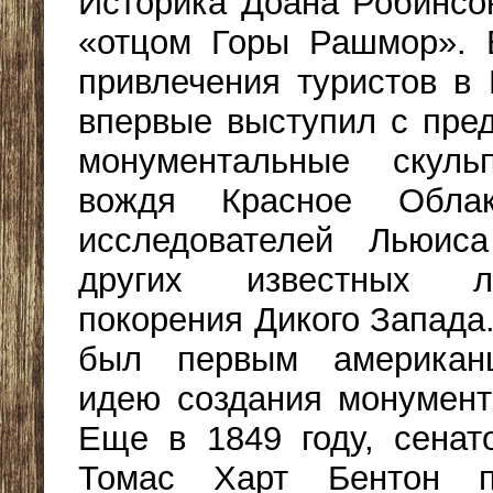
Историка Доана Робинсо
«отцом Горы Рашмор». В
привлечения туристов в
впервые выступил с пре
монументальные скуль
вождя Красное Облак
исследователей Льюис
других известных л
покорения Дикого Запада
был первым американ
идею создания монумент
Еще в 1849 году, сенат
Томас Харт Бентон п