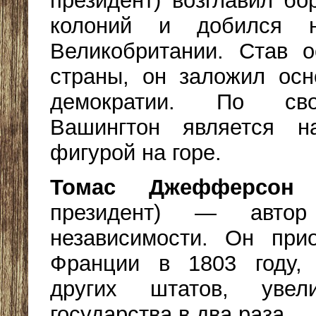
президент) возглавил бо
колоний и добился н
Великобритании. Став о
страны, он заложил осн
демократии. По сво
Вашингтон является н
фигурой на горе.
Томас Джефферсон
(
президент) — автор
независимости. Он при
Франции в 1803 году,
других штатов, увел
государства в два раза.