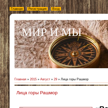
Главная
Регистрация
Вход
МИР И МЫ
Главная
»
2015
»
Август
»
29
» Лица горы Рашмор
Лица горы Рашмор