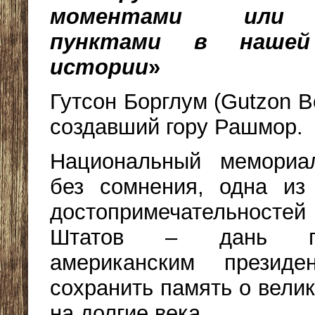
моментами или 
пунктами в нашей
истории
»
Гутсон Борглум (Gutzon B
создавший гору Рашмор.
Национальный мемори
без сомнения, одна из
достопримечательнос
Штатов – дань па
американским президе
сохранить память о вели
на долгие века.