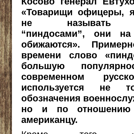
Косово генерал Евтухо
«Товарищи офицеры, 
не называть п
“пиндосами”, они на
обижаются». Пример
времени слово «пинд
большую популяр
современном русск
используется не т
обозначения военносл
но и по отношению
американцу.