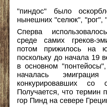
"пиндос" было оскорбл
нынешних "селюк", "рог", 
Сперва использовало
среде самих греков-эм
потом прижилось на ю
поскольку до начала 19 
в основном "понтейосы", 
началась эмиграция 
конкурировавших со с
Получается, что термин 
гор Пинд на севере Греци