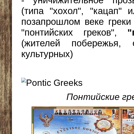
- уничижительное проз
(типа "хохол", "кацап" 
позапрошлом веке греки
"понтийских греков",
"
(жителей побережья, о
культурных)
Понтийские гр