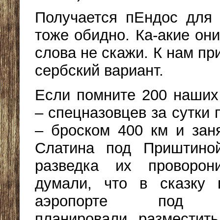
Получается пЕндос для
тоже обидно. Ка-акие он
слова не скажи. К нам п
сербский вариант.
Если помните 200 наших
– спецназовцев за сутки
– броском 400 км и зан
Слатина под Приштиной
разведка их проворон
думали, что в сказку 
аэропорте под П
планировали разместит