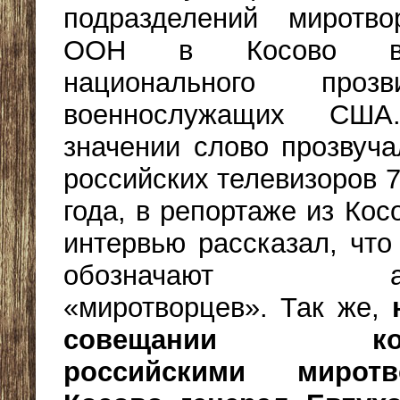
подразделений миротво
ООН в Косово в 
национального про
военнослужащих СШ
значении слово прозвуча
российских телевизоров 
года, в репортаже из Кос
интервью рассказал, что
обозначают амер
«миротворцев». Так же,
совещании ком
российскими мирот