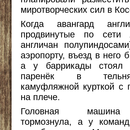
миротворческих сил в Кос
Когда авангард англ
продвинутые по сети 
англичан полупиндосам
аэропорту, въезд в него 
а у баррикады стоял 
паренёк в тельн
камуфляжной курткой с 
на плече.
Головная машина
тормознула, а у коман