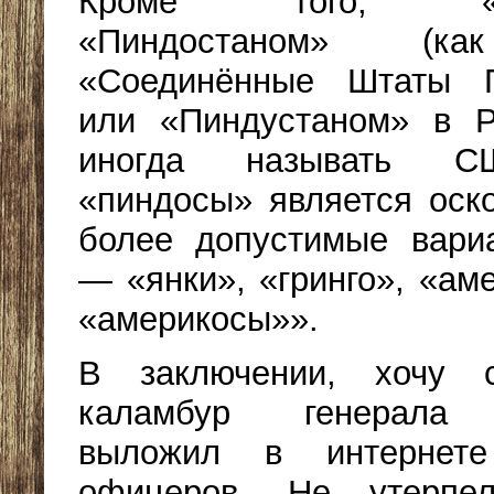
Кроме того, «Пи
«Пиндостаном» (ка
«Соединённые Штаты П
или «Пиндустаном» в Р
иногда называть С
«пиндосы» является оск
более допустимые вари
— «янки», «гринго», «ам
«америкосы»».
В заключении, хочу с
каламбур генерала 
выложил в интернете
офицеров. Не утерпе