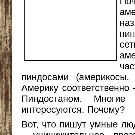
По
ам
на
пи
сет
ам
ча
пиндосами (америкосы,
Америку соответственно 
Пиндостаном. Многие 
интересуются. Почему?
Вот, что пишут умные лю