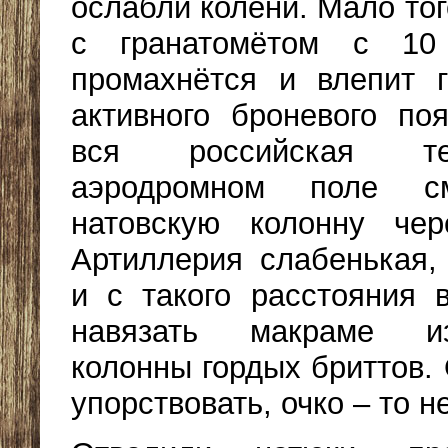
ослабли колени. Мало тог
с гранатомётом с 10
промахнётся и влепит 
активного броневого по
вся российская т
аэродромном поле с
натовскую колонну чер
Артиллерия слабенькая, 
и с такого расстояния 
навязать макраме и
колонны гордых бриттов.
упорствовать, очко – то н