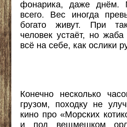
фонарика, даже днём. 
всего. Вес иногда прев
богато живут. При так
человек устаёт, но жаба
всё на себе, как ослики 
Конечно несколько час
грузом, походку не улу
кино про «Морских котик
и под вещмешком орл