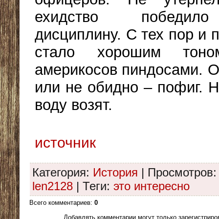
ехидство победил
дисциплину. С тех пор и 
стало хорошим тоно
америкосов пиндосами. О
или не обидно – пофиг. 
воду возят.
источник
Категория
:
История
|
Просмотров
:
len2128
|
Теги
:
это интересно
Всего комментариев
:
0
Добавлять комментарии могут только зарегистриро