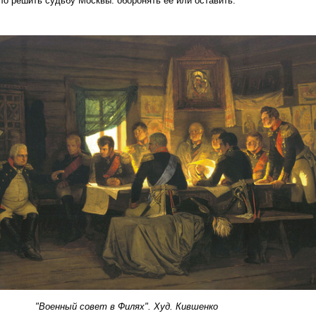
о решить судьбу Москвы: оборонять ее или оставить.
"Военный совет в Филях". Худ. Кившенко