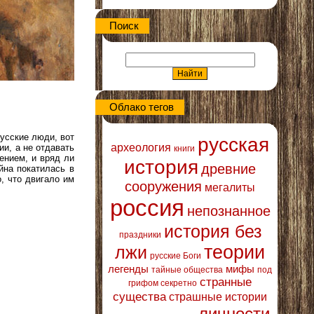
Поиск
Облако тегов
усские люди, вот
русская
археология
ии, а не отдавать
книги
ением, и вряд ли
история
древние
йна покатилась в
о, что двигало им
сооружения
мегалиты
россия
непознанное
история без
праздники
теории
лжи
русские Боги
легенды
мифы
тайные общества
под
странные
грифом секретно
существа
страшные истории
личности