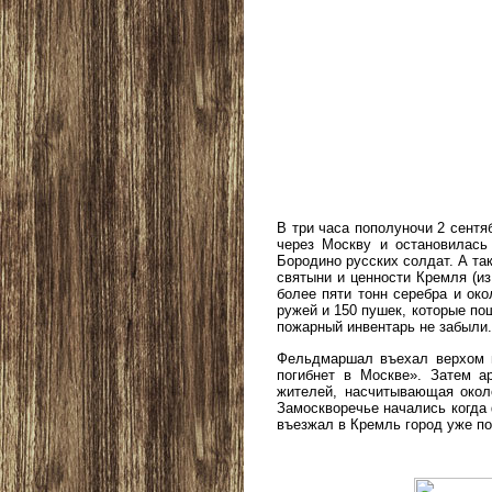
В три часа пополуночи 2 сентя
через Москву и остановилась
Бородино русских солдат. А та
святыни и ценности Кремля (и
более пяти тонн серебра и око
ружей и 150 пушек, которые по
пожарный инвентарь не забыли
Фельдмаршал въехал верхом в
погибнет в Москве». Затем а
жителей, насчитывающая окол
Замоскворечье начались когда 
въезжал в Кремль город уже п