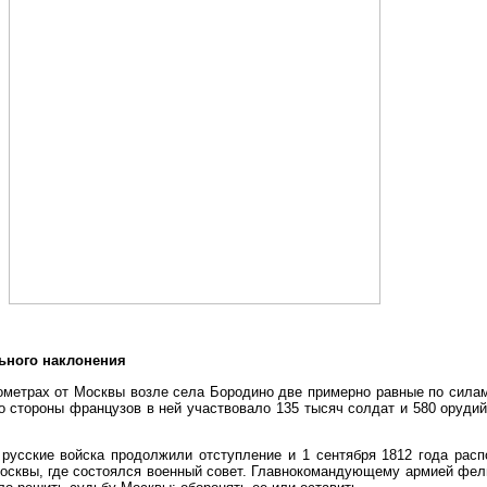
льного наклонения
лометрах от Москвы возле села Бородино две примерно равные по сила
Со стороны французов в ней участвовало 135 тысяч солдат и 580 орудий
русские войска продолжили отступление и 1 сентября 1812 года рас
Москвы, где состоялся военный совет. Главнокомандующему армией фе