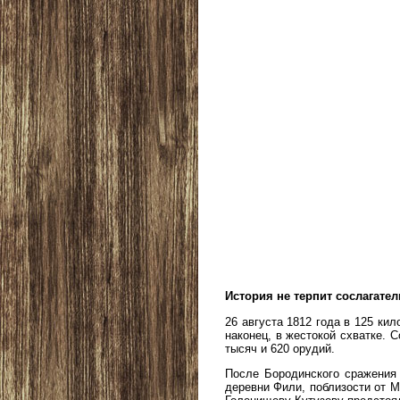
История не терпит сослагате
26 августа 1812 года в 125 ки
наконец, в жестокой схватке. 
тысяч и 620 орудий.
После Бородинского сражения 
деревни Фили, поблизости от 