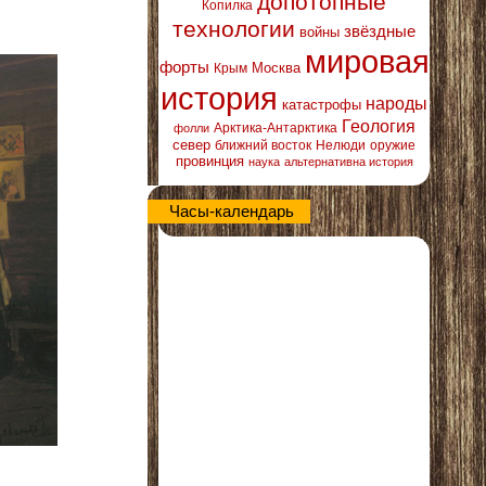
допотопные
Копилка
технологии
звёздные
войны
мировая
форты
Москва
Крым
история
народы
катастрофы
Геология
Арктика-Антарктика
фолли
север
ближний восток
Нелюди
оружие
провинция
наука
альтернативна история
Часы-календарь