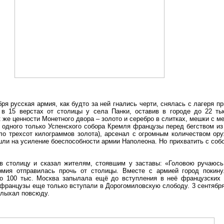
бря русская армия, как будто за ней гнались черти, снялась с лагеря 
 в 15 верстах от столицы у села Панки, оставив в городе до 22 ты
к же ценности Монетного двора – золото и серебро в слитках, мешки с 
з одного только Успенского собора Кремля французы перед бегством и
ло трехсот килограммов золота), арсенал с огромным количеством ору
шли на усиление боеспособности армии Наполеона. Но прихватить с собо
.
 столицу и сказал жителям, стоявшим у заставы: «Головою ручаюсь,
рмия отправилась прочь от столицы. Вместе с армией город покину
о 100 тыс. Москва запылала ещё до вступления в неё французских 
французы еще только вступали в Дорогомиловскую слободу. 3 сентября
олыхал повсюду.