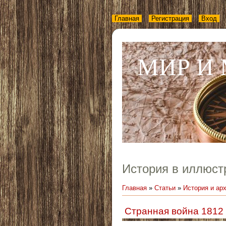
Главная
Регистрация
Вход
МИР И
История в иллюст
Главная
»
Статьи
»
История и ар
Странная война 1812 