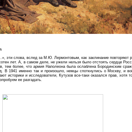
л
», эти слова, вслед за М.Ю. Лермонтовым, как заклинание повторяют р
отен лет. А, в самом деле, не ужели нельзя было отстоять сердце Росс
ов, тем более, что армия Наполеона была ослаблена Бородинским сраж
д. В 1941 именно так и произошло, немцы споткнулись о Москву, и во
ают историки и исследователи, Кутузов все-таки оказался прав, хотя т
попробуем ее разгадать.