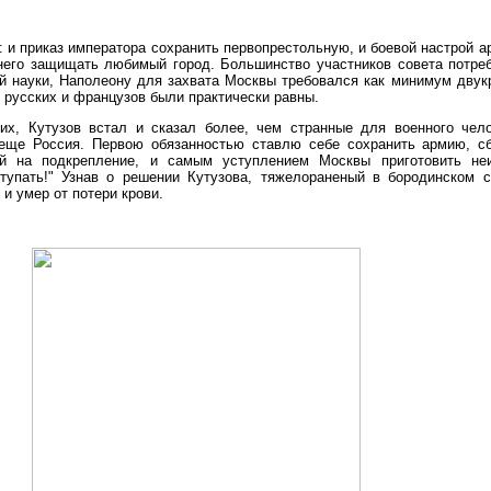
: и приказ императора сохранить первопрестольную, и боевой настрой а
него защищать любимый город. Большинство участников совета потре
ой науки, Наполеону для захвата Москвы требовался как минимум двук
 русских и французов были практически равны.
х, Кутузов встал и сказал более, чем странные для военного чело
еще Россия. Первою обязанностью ставлю себе сохранить армию, сб
ей на подкрепление, и самым уступлением Москвы приготовить не
упать!" Узнав о решении Кутузова, тяжелораненый в бородинском с
 и умер от потери крови.