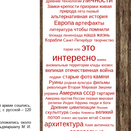
древние технологии
Замки-крепости
призраки
живая
природа
пётр первый
альтернативная история
Европа
артефакты
чтобы помнили
литература
наша жизнь
блокада ленинграда
Корабли
Санкт-Петербург
творчество
это
парки
нло
интересно
маяки
аномальные территории
клады
космос
великая отечественная война
камни
старые фото
подвиг
Руины
фильмы
родная культура
революция
Вторая Мировая
Зверики
ссср
Америка
тартария
украина
Америка против России
первая мировая
люди и боги
религии
Индия
Африка
м армии сошлись,
Древние цивилизации
Япония
; с русской – 120
великий
скульптура
Скифы
Комиксы
потоп
китай
Сказки
египет
австралия
архитектура
положились около
античность
Азия
льдмаршалу М. И.