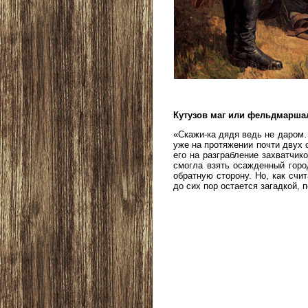
Кутузов маг или фельдмарша
«Скажи-ка дядя ведь не даром…
уже на протяжении почти двух с
его на разграбление захватчик
смогла взять осажденный горо
обратную сторону. Но, как счит
до сих пор остается загадкой, 