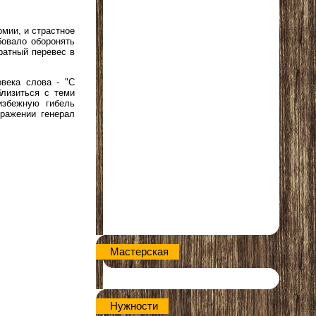
рмии, и страстное
бовало оборонять
ратный перевес в
века слова - "С
лизиться с теми
избежную гибель
ражении генерал
Мастерская
Нужности