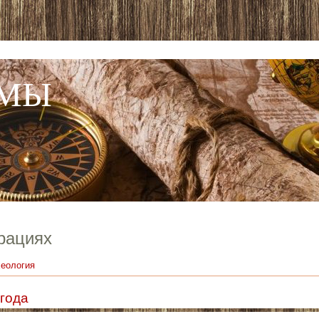
 МЫ
рациях
хеология
года