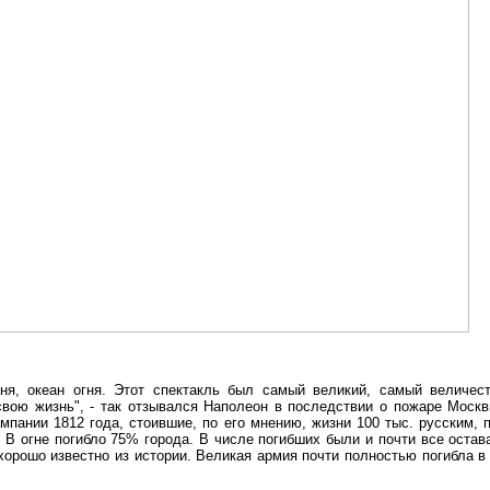
гня, океан огня. Этот спектакль был самый великий, самый величес
свою жизнь", - так отзывался Наполеон в последствии о пожаре Москв
пании 1812 года, стоившие, по его мнению, жизни 100 тыс. русским, п
В огне погибло 75% города. В числе погибших были и почти все остав
орошо известно из истории. Великая армия почти полностью погибла в 