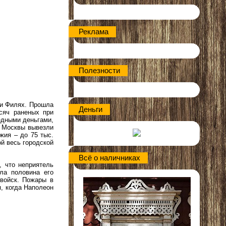
Реклама
Полезности
при Филях. Прошла
Деньги
сяч раненых при
медными деньгами,
з Москвы вывезли
жия – до 75 тыс.
й весь городской
Всё о наличниках
 что неприятель
ла половина его
войск. Пожары в
, когда Наполеон