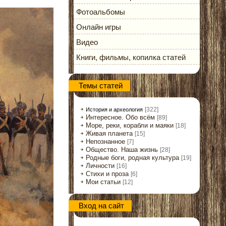
Фотоальбомы
Онлайн игры
Видео
Книги, фильмы, копилка статей
Темы статей
[322]
История и археология
Интересное. Обо всём
[89]
Море, реки, корабли и маяки
[18]
Живая планета
[15]
Непознанное
[7]
Общество. Наша жизнь
[28]
Родные боги, родная культура
[19]
Личности
[16]
Стихи и проза
[6]
Мои статьи
[12]
Вход на сайт