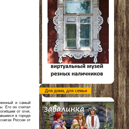
Для дома, для семьи
твенный и самый
ы. Его он считал
огибшим от огня,
авшиеся в городе
снегах России от