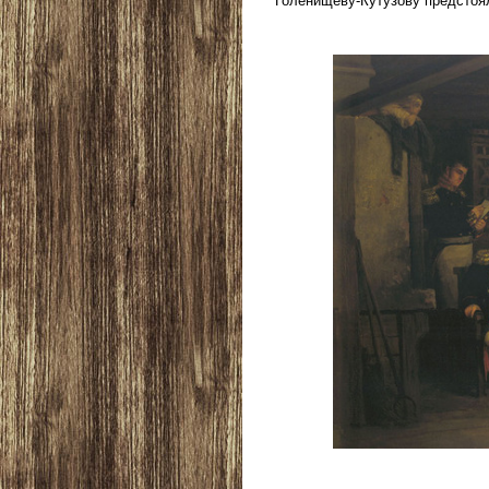
Голенищеву-Кутузову предстоял